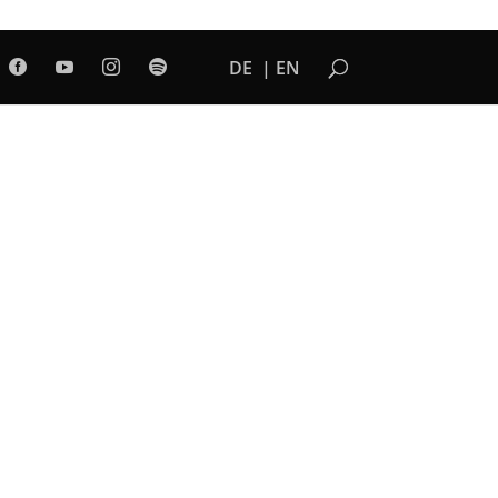
DE
EN



