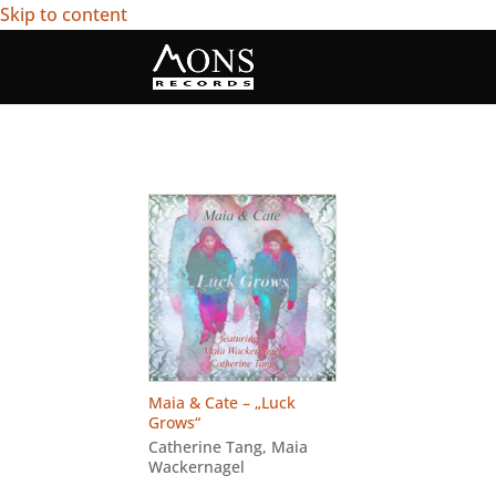
Skip to content
Maia & Cate – „Luck
Grows“
Catherine Tang
,
Maia
Wackernagel