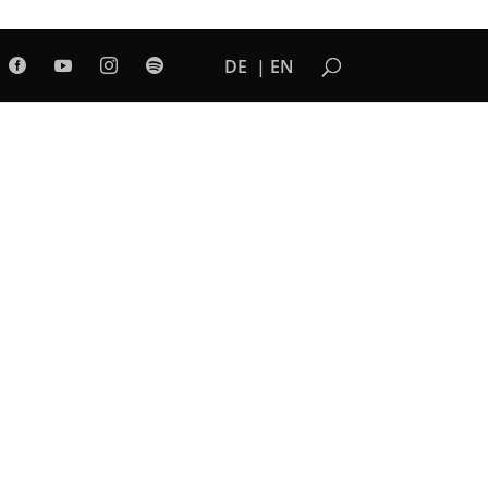
DE
EN



