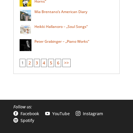
Horns“
Mia Brentano’s American Diary
Heikki Hallanoro – „Soul Songs“
Peter Grabinger – „Piano Works“
1
2
3
4
5
6
>>
Follow us:
Facebook
YouTube
Instagram



Spotify
