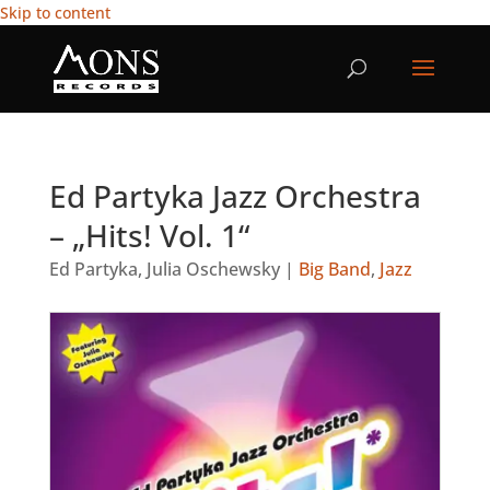
Skip to content
Ed Partyka Jazz Orchestra
– „Hits! Vol. 1“
Ed Partyka
,
Julia Oschewsky
|
Big Band
,
Jazz