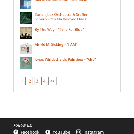
Zurich Jazz Orchestra & Steffen
Schorn – “To My Beloved Ones”
By The Way – “Time For Blue”
Altfrid M. Sicking – “I AM”
Jonas Windscheid’s Paintbox – “Alto“
1
2
3
4
>>
Follow us:
Facebook
YouTube
Instagram


