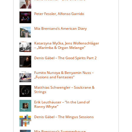
Peter Fessler, Alfonso Garrido
Mia Brentano’s American Diary
Katarzyna Myćka, Jens Wollenschläger
– „Marimba & Organ Melange“
Denis Gäbel – The Good Spirits Part 2
Fumito Nunoya & Benyamin Nuss –
„Fusions and Fantasies“
Matthias Schwengler – Soulcrane &
Strings
Erik Leuthäuser – “In the Land of
Ronny Whyte”
Denis Gäbel – The Mingus Sessions
Mia Brentano’s Summerhouse