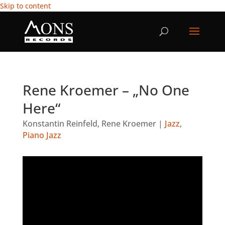
Skip to content
Rene Kroemer – „No One
Here“
Konstantin Reinfeld
,
Rene Kroemer
|
Jazz
,
Piano Jazz