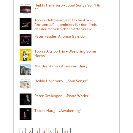
Heikki Hallanoro – „Soul Songs Vol. 1 &
2“
Tobias Hoffmann Jazz Orchestra –
“Innuendo” – nominiert für den Preis
der deutschen Schallplattenkritik
Peter Fessler, Alfonso Garrido
Tobias Altripp Trio – „We Bring Some
Horns“
Mia Brentano’s American Diary
Heikki Hallanoro – „Soul Songs“
Peter Grabinger – „Piano Works“
Tobias Haug – „Awakening“
1
2
3
4
5
6
>>