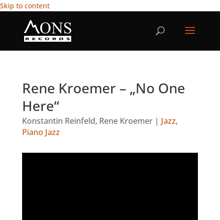
Skip to content
Rene Kroemer – „No One
Here“
Konstantin Reinfeld
,
Rene Kroemer
|
Jazz
,
Piano Jazz