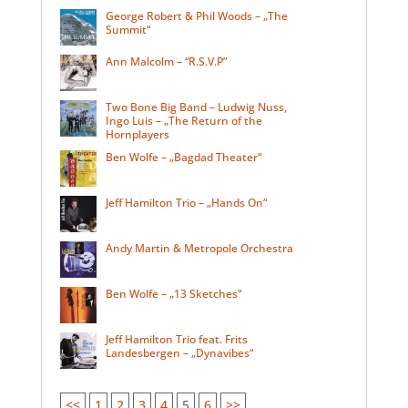
George Robert & Phil Woods – „The
Summit“
Ann Malcolm – “R.S.V.P”
Two Bone Big Band – Ludwig Nuss,
Ingo Luis – „The Return of the
Hornplayers
Ben Wolfe – „Bagdad Theater“
Jeff Hamilton Trio – „Hands On“
Andy Martin & Metropole Orchestra
Ben Wolfe – „13 Sketches“
Jeff Hamilton Trio feat. Frits
Landesbergen – „Dynavibes“
<<
1
2
3
4
5
6
>>