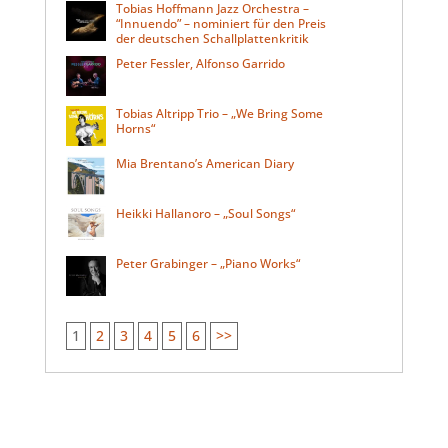
Tobias Hoffmann Jazz Orchestra –
“Innuendo” – nominiert für den Preis
der deutschen Schallplattenkritik
Peter Fessler, Alfonso Garrido
Tobias Altripp Trio – „We Bring Some
Horns“
Mia Brentano’s American Diary
Heikki Hallanoro – „Soul Songs“
Peter Grabinger – „Piano Works“
1
2
3
4
5
6
>>