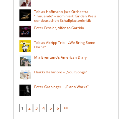
Tobias Hoffmann Jazz Orchestra –
“Innuendo” – nominiert für den Preis
der deutschen Schallplattenkritik
Peter Fessler, Alfonso Garrido
Tobias Altripp Trio – „We Bring Some
Horns“
Mia Brentano’s American Diary
Heikki Hallanoro – „Soul Songs“
Peter Grabinger – „Piano Works“
1
2
3
4
5
6
>>