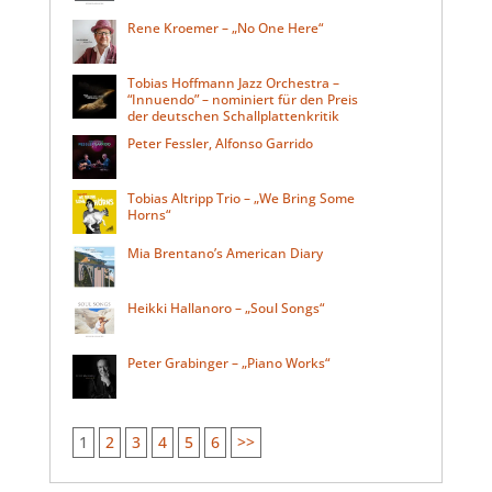
Rene Kroemer – „No One Here“
Tobias Hoffmann Jazz Orchestra –
“Innuendo” – nominiert für den Preis
der deutschen Schallplattenkritik
Peter Fessler, Alfonso Garrido
Tobias Altripp Trio – „We Bring Some
Horns“
Mia Brentano’s American Diary
Heikki Hallanoro – „Soul Songs“
Peter Grabinger – „Piano Works“
1
2
3
4
5
6
>>