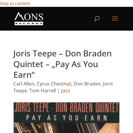
Skip to content
Joris Teepe – Don Braden
Quintet – „Pay As You
Earn“
Carl Allen
,
Cyrus Chestnut
,
Don Braden
,
Joris
Teepe
,
Tom Harrell
|
Jazz