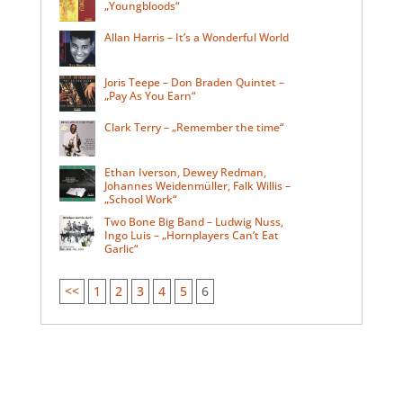
„Youngbloods“
Allan Harris – It’s a Wonderful World
Joris Teepe – Don Braden Quintet –
„Pay As You Earn“
Clark Terry – „Remember the time“
Ethan Iverson, Dewey Redman,
Johannes Weidenmüller, Falk Willis –
„School Work“
Two Bone Big Band – Ludwig Nuss,
Ingo Luis – „Hornplayers Can’t Eat
Garlic“
<<
1
2
3
4
5
6