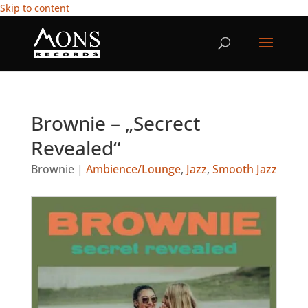
Skip to content
Brownie – „Secrect
Revealed“
Brownie
|
Ambience/Lounge
,
Jazz
,
Smooth Jazz