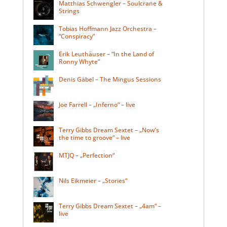
Matthias Schwengler – Soulcrane &
Strings
Tobias Hoffmann Jazz Orchestra –
“Conspiracy”
Erik Leuthäuser – “In the Land of
Ronny Whyte”
Denis Gäbel – The Mingus Sessions
Joe Farrell – „Inferno“ – live
Terry Gibbs Dream Sextet – „Now’s
the time to groove“ – live
MTJQ – „Perfection“
Nils Eikmeier – „Stories“
Terry Gibbs Dream Sextet – „4am“ –
live