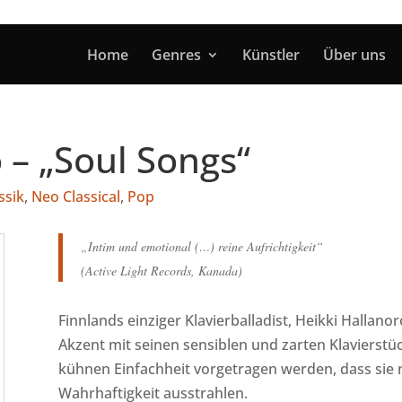
Home
Genres
Künstler
Über uns
 – „Soul Songs“
ssik
,
Neo Classical
,
Pop
„Intim und emotional (…) reine Aufrichtigkeit“
(Active Light Records, Kanada)
Finnlands einziger Klavierballadist, Heikki Hallano
Akzent mit seinen sensiblen und zarten Klavierstüc
kühnen Einfachheit vorgetragen werden, dass sie n
Wahrhaftigkeit ausstrahlen.