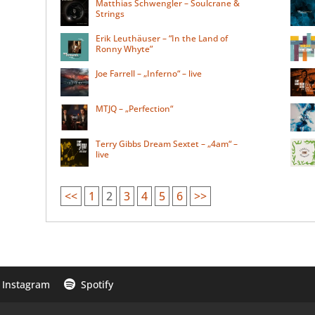
Matthias Schwengler – Soulcrane &
Strings
Erik Leuthäuser – “In the Land of
Ronny Whyte”
Joe Farrell – „Inferno“ – live
MTJQ – „Perfection“
Terry Gibbs Dream Sextet – „4am“ –
live
<<
1
2
3
4
5
6
>>
Instagram
Spotify
