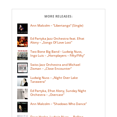
MORE RELEASES:
Ann Malcolm – “Libertango” (Single)
Ed Partyka Jazz Orchestra feat. Efrat
Alony – „Songs Of Love Lost“
Two Bone Big Band – Ludwig Nuss,
Ingo Luis – „Hornplayers – Fifty/Fifty“
Swiss Jazz Orchestra and Michael
Zisman – „Close Encounter“
Ludwig Nuss – „Night Over Lake
Tarawera“
Ed Partyka, Efrat Alony, Sunday Night
Orchestra – „Overcast“
Ann Malcolm – “Shadows Who Dance”
Dave Horler, Ludwig Nuss – „Rolling