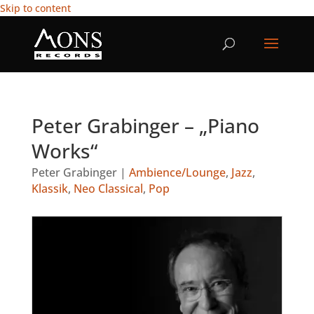
Skip to content
Peter Grabinger – „Piano
Works“
Peter Grabinger
|
Ambience/Lounge
,
Jazz
,
Klassik
,
Neo Classical
,
Pop