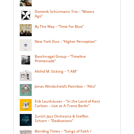
Dominik Schürmann Trio – “Moons
Ago”
By The Way – “Time For Blue”
New York Duo – “Higher Perception”
Baschnagel Group – “Timeline
Promenade”
Altfrid M. Sicking – “I AM”
Jonas Windscheid’s Paintbox – “Alto“
Erik Leuthäuser – “In the Land of Kent
Carlson – Live at A-Trane Berlin”
Zurich Jazz Orchestra & Steffen
Schorn – “Dedications”
Bending Times – “Songs of Faith /