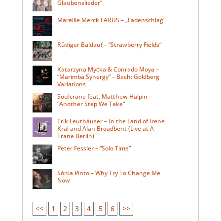
Glaubenslieder”
Mareille Merck LARUS – „Fadenschlag“
Rüdiger Baldauf – ”Strawberry Fields“
Katarzyna Myćka & Conrado Moya –
“Marimba Synergy” – Bach: Goldberg
Variations
Soulcrane feat. Matthew Halpin –
“Another Step We Take”
Erik Leuthäuser – In the Land of Irene
Kral and Alan Broadbent (Live at A-
Trane Berlin)
Peter Fessler – “Solo Time”
Sónia Pinto – Why Try To Change Me
Now
<<
1
2
3
4
5
6
>>