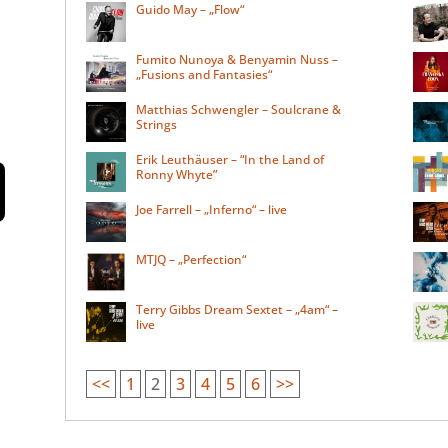
Guido May – „Flow“
Fumito Nunoya & Benyamin Nuss –
„Fusions and Fantasies“
Matthias Schwengler – Soulcrane &
Strings
Erik Leuthäuser – “In the Land of
Ronny Whyte”
Joe Farrell – „Inferno“ – live
MTJQ – „Perfection“
Terry Gibbs Dream Sextet – „4am“ –
live
<<
1
2
3
4
5
6
>>