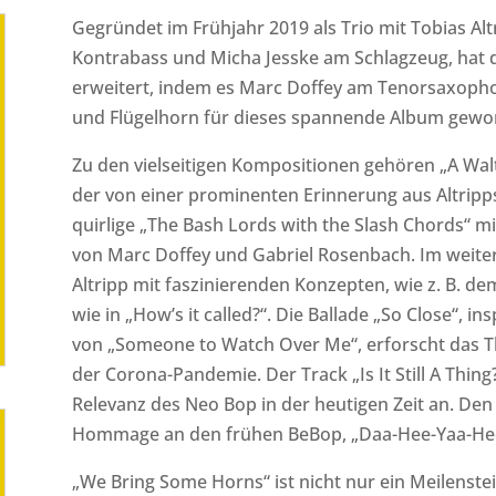
Gegründet im Frühjahr 2019 als Trio mit Tobias Alt
Kontrabass und Micha Jesske am Schlagzeug, hat 
erweitert, indem es Marc Doffey am Tenorsaxoph
und Flügelhorn für dieses spannende Album gewo
Zu den vielseitigen Kompositionen gehören „A Walt
der von einer prominenten Erinnerung aus Altripps 
quirlige „The Bash Lords with the Slash Chords“ m
von Marc Doffey und Gabriel Rosenbach. Im weiter
Altripp mit faszinierenden Konzepten, wie z. B. de
wie in „How’s it called?“. Die Ballade „So Close“, i
von „Someone to Watch Over Me“, erforscht das T
der Corona-Pandemie. Der Track „Is It Still A Thi
Relevanz des Neo Bop in der heutigen Zeit an. Den
Hommage an den frühen BeBop, „Daa-Hee-Yaa-Hee
„We Bring Some Horns“ ist nicht nur ein Meilenstei