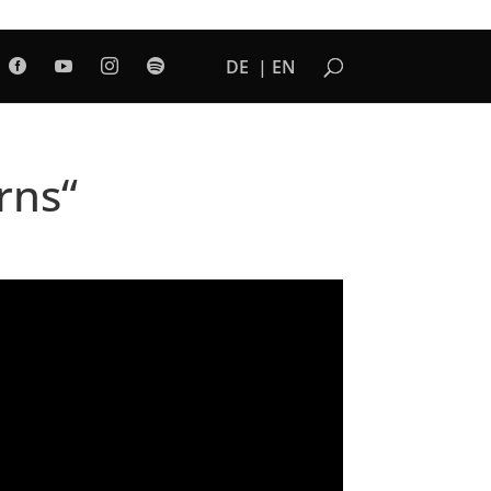
DE
EN




rns“