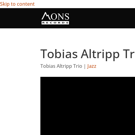
Skip to content
Tobias Altripp T
Tobias Altripp Trio
|
Jazz