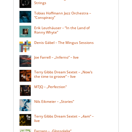
Strings
Tobias Hoffmann Jazz Orchestra –
“Conspiracy”
Erik Leuthäuser – “In the Land of
Ronny Whyte”
Denis Gäbel – The Mingus Sessions
Joe Farrell – „Inferno“ – live
Terry Gibbs Dream Sextet – „Now’s
the time to groove“ – live
MTJQ – „Perfection“
Nils Eikmeier – „Stories“
Terry Gibbs Dream Sextet – „4am“ –
live
Farrago – „Glossolalia“