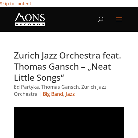
Skip to content
Zurich Jazz Orchestra feat.
Thomas Gansch – „Neat
Little Songs“
Ed Partyka
,
Thomas Gansch
,
Zurich Jazz
Orchestra
|
Big Band
,
Jazz