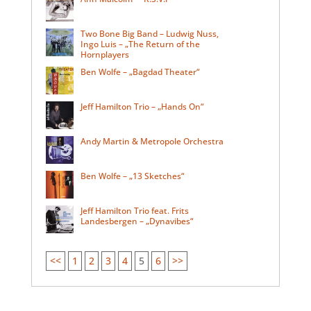
Two Bone Big Band – Ludwig Nuss,
Ingo Luis – „The Return of the
Hornplayers
Ben Wolfe – „Bagdad Theater“
Jeff Hamilton Trio – „Hands On“
Andy Martin & Metropole Orchestra
Ben Wolfe – „13 Sketches“
Jeff Hamilton Trio feat. Frits
Landesbergen – „Dynavibes“
<<
1
2
3
4
5
6
>>