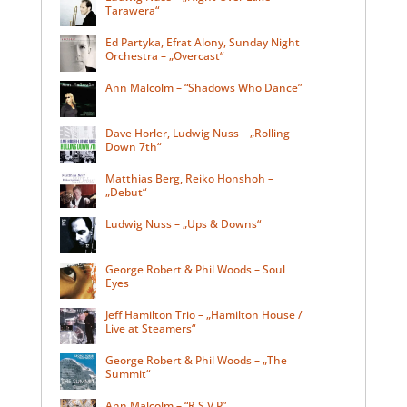
Tarawera“
Ed Partyka, Efrat Alony, Sunday Night
Orchestra – „Overcast“
Ann Malcolm – “Shadows Who Dance”
Dave Horler, Ludwig Nuss – „Rolling
Down 7th“
Matthias Berg, Reiko Honshoh –
„Debut“
Ludwig Nuss – „Ups & Downs“
George Robert & Phil Woods – Soul
Eyes
Jeff Hamilton Trio – „Hamilton House /
Live at Steamers“
George Robert & Phil Woods – „The
Summit“
Ann Malcolm – “R.S.V.P”