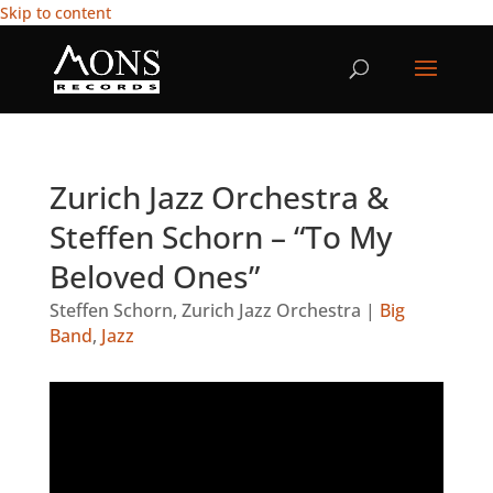
Skip to content
Zurich Jazz Orchestra &
Steffen Schorn – “To My
Beloved Ones”
Steffen Schorn
,
Zurich Jazz Orchestra
|
Big
Band
,
Jazz