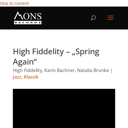
Skip to content
High Fiddelity – „Spring
Again“
High Fiddelity
,
Karin Bachner
,
Natalia Brunke
|
Jazz
,
Klassik