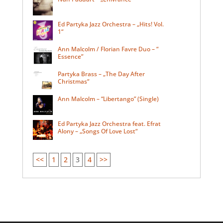
Ed Partyka Jazz Orchestra – „Hits! Vol.
1“
Ann Malcolm / Florian Favre Duo – “
Essence”
Partyka Brass – „The Day After
Christmas“
Ann Malcolm – “Libertango” (Single)
Ed Partyka Jazz Orchestra feat. Efrat
Alony – „Songs Of Love Lost“
<<
1
2
3
4
>>