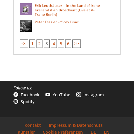
Erik Leuthäuser – In the Land of Irene
Kral and Alan Broadbent (Live at A-
Trane Berlin)
Peter Fessler – “Solo Time”
<<
1
2
3
4
5
6
>>
Follow us:
Facebook
YouTube
Instagram



Spotify

Kontakt
Impressum & Datenschutz
Künstler
Cookie Preferenzen
DE
EN