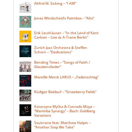
Altfrid M. Sicking – “I AM”
Jonas Windscheid’s Paintbox – “Alto“
Erik Leuthäuser – “In the Land of Kent
Carlson – Live at A-Trane Berlin”
Zurich Jazz Orchestra & Steffen
Schorn – “Dedications”
Bending Times – “Songs of Faith /
Glaubenslieder”
Mareille Merck LARUS – „Fadenschlag“
Rüdiger Baldauf – ”Strawberry Fields“
Katarzyna Myćka & Conrado Moya –
“Marimba Synergy” – Bach: Goldberg
Variations
Soulcrane feat. Matthew Halpin –
“Another Step We Take”