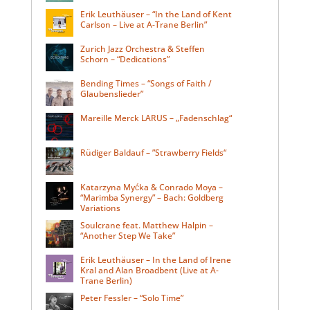
Erik Leuthäuser – “In the Land of Kent
Carlson – Live at A-Trane Berlin”
Zurich Jazz Orchestra & Steffen
Schorn – “Dedications”
Bending Times – “Songs of Faith /
Glaubenslieder”
Mareille Merck LARUS – „Fadenschlag“
Rüdiger Baldauf – ”Strawberry Fields“
Katarzyna Myćka & Conrado Moya –
“Marimba Synergy” – Bach: Goldberg
Variations
Soulcrane feat. Matthew Halpin –
“Another Step We Take”
Erik Leuthäuser – In the Land of Irene
Kral and Alan Broadbent (Live at A-
Trane Berlin)
Peter Fessler – “Solo Time”