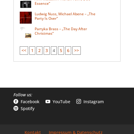
Essence”
Ludwig Nuss, Michael Abene – „The
Party Is Over“
Partyka Brass – „The Day After
Christmas“
<<
1
2
3
4
5
6
>>
Follow us:
Facebook
YouTube
Instagram



Spotify

Kontakt
Impressum & Datenschutz